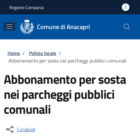
Salta al contenuto principale
Skip to footer content
Regione Campania
Comune di Anacapri
Briciole di pane
Home
/
Polizia locale
/
Abbonamento per sosta nei parcheggi pubblici comunali
Abbonamento per sosta
nei parcheggi pubblici
comunali
Condividi