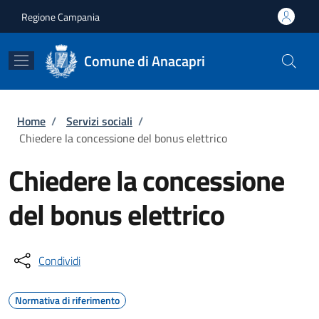
Salta al contenuto principale
Skip to footer content
Regione Campania
Comune di Anacapri
Briciole di pane
Home
/
Servizi sociali
/
Chiedere la concessione del bonus elettrico
Chiedere la concessione
del bonus elettrico
Condividi
Normativa di riferimento