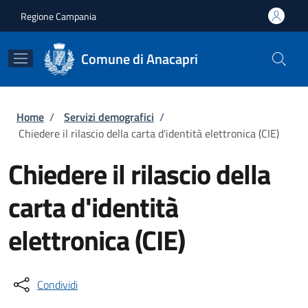
Salta al contenuto principale
Skip to footer content
Regione Campania
Comune di Anacapri
Briciole di pane
Home
/
Servizi demografici
/
Chiedere il rilascio della carta d'identità elettronica (CIE)
Chiedere il rilascio della
carta d'identità
elettronica (CIE)
Condividi