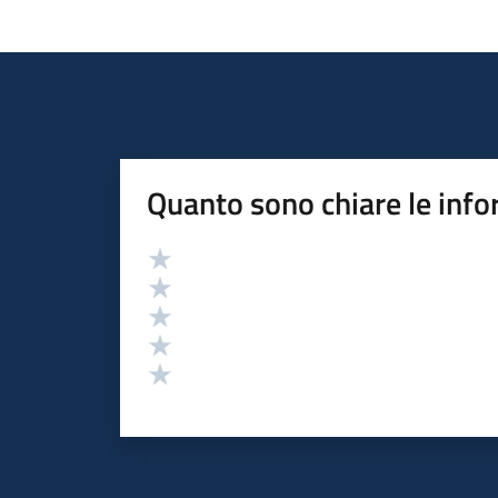
Quanto sono chiare le info
Valutazione
Valuta 5 stelle su 5
Valuta 4 stelle su 5
Valuta 3 stelle su 5
Valuta 2 stelle su 5
Valuta 1 stelle su 5