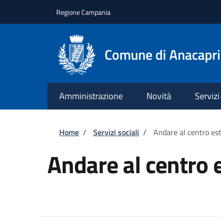
Salta al contenuto principale
Skip to footer content
Regione Campania
Comune di Anacapri
Amministrazione
Novità
Servizi
Briciole di pane
Home
/
Servizi sociali
/
Andare al centro es
Andare al centro 