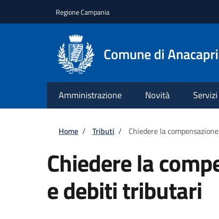
Salta al contenuto principale
Skip to footer content
Regione Campania
Comune di Anacapri
Amministrazione
Novità
Servizi
Briciole di pane
Home
/
Tributi
/
Chiedere la compensazione tr
Chiedere la compe
e debiti tributari