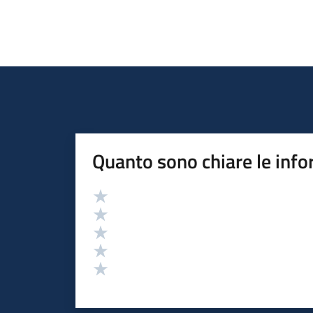
Quanto sono chiare le info
Valutazione
Valuta 5 stelle su 5
Valuta 4 stelle su 5
Valuta 3 stelle su 5
Valuta 2 stelle su 5
Valuta 1 stelle su 5