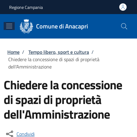
Salta al contenuto principale
Skip to footer content
Regione Campania
Comune di Anacapri
Briciole di pane
Home
/
Tempo libero, sport e cultura
/
Chiedere la concessione di spazi di proprietà
dell'Amministrazione
Chiedere la concessione
di spazi di proprietà
dell'Amministrazione
Condividi