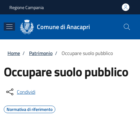
Salta al contenuto principale
Skip to footer content
Regione Campania
Comune di Anacapri
Briciole di pane
Home
/
Patrimonio
/
Occupare suolo pubblico
Occupare suolo pubblico
Condividi
Normativa di riferimento