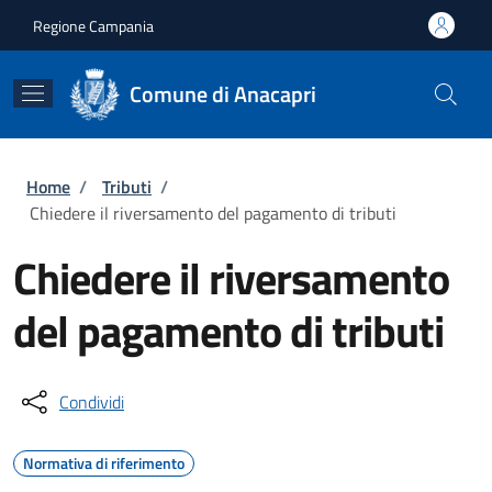
Salta al contenuto principale
Skip to footer content
Regione Campania
Comune di Anacapri
Briciole di pane
Home
/
Tributi
/
Chiedere il riversamento del pagamento di tributi
Chiedere il riversamento
del pagamento di tributi
Condividi
Normativa di riferimento