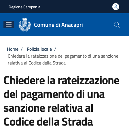
Salta al contenuto principale
Skip to footer content
Regione Campania
Comune di Anacapri
Briciole di pane
Home
/
Polizia locale
/
Chiedere la rateizzazione del pagamento di una sanzione
relativa al Codice della Strada
Chiedere la rateizzazione
del pagamento di una
sanzione relativa al
Codice della Strada