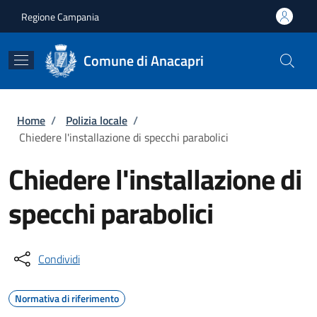
Salta al contenuto principale
Skip to footer content
Regione Campania
Comune di Anacapri
Briciole di pane
Home
/
Polizia locale
/
Chiedere l'installazione di specchi parabolici
Chiedere l'installazione di
specchi parabolici
Condividi
Normativa di riferimento