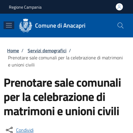
Salta al contenuto principale
Skip to footer content
Regione Campania
Comune di Anacapri
Briciole di pane
Home
/
Servizi demografici
/
Prenotare sale comunali per la celebrazione di matrimoni
e unioni civili
Prenotare sale comunali
per la celebrazione di
matrimoni e unioni civili
Condividi