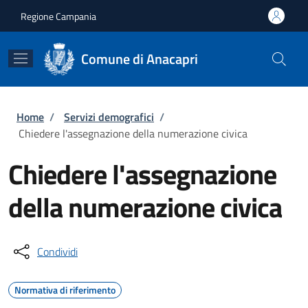
Salta al contenuto principale
Skip to footer content
Regione Campania
Comune di Anacapri
Briciole di pane
Home
/
Servizi demografici
/
Chiedere l'assegnazione della numerazione civica
Chiedere l'assegnazione
della numerazione civica
Condividi
Normativa di riferimento