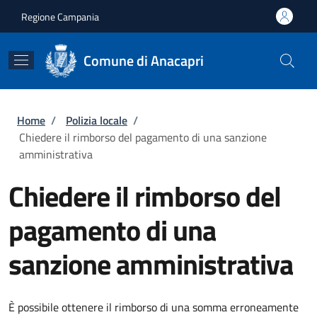
Salta al contenuto principale
Skip to footer content
Regione Campania
Comune di Anacapri
Briciole di pane
Home
/
Polizia locale
/
Chiedere il rimborso del pagamento di una sanzione
amministrativa
Chiedere il rimborso del
pagamento di una
sanzione amministrativa
È possibile ottenere il rimborso di una somma erroneamente