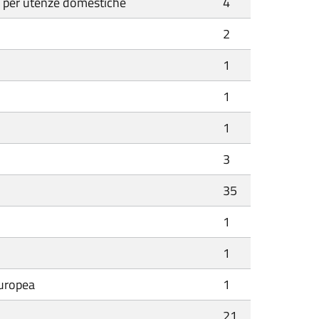
ti) per utenze domestiche
4
2
1
1
1
3
35
1
1
Europea
1
21