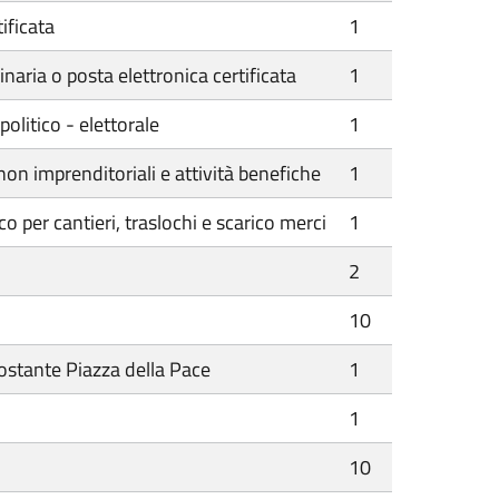
ificata
1
naria o posta elettronica certificata
1
olitico - elettorale
1
non imprenditoriali e attività benefiche
1
 per cantieri, traslochi e scarico merci
1
2
10
tostante Piazza della Pace
1
1
10