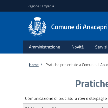
Salta al contenuto principale
Skip to footer content
Regione Campania
Comune di Anacapri
Amministrazione
Novità
Servizi
Briciole di pane
Home
/
Pratiche presentate a Comune di Anac
Pratich
Comunicazione di bruciatura rovi e sterpaglie