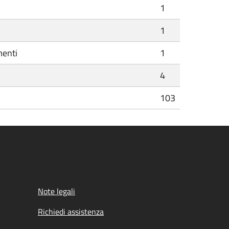
1
1
menti
1
4
103
Note legali
Richiedi assistenza