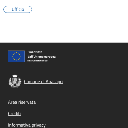
Ufficio
Comune di Anacapri
Footer menu
Area riservata
Crediti
Informativa privacy