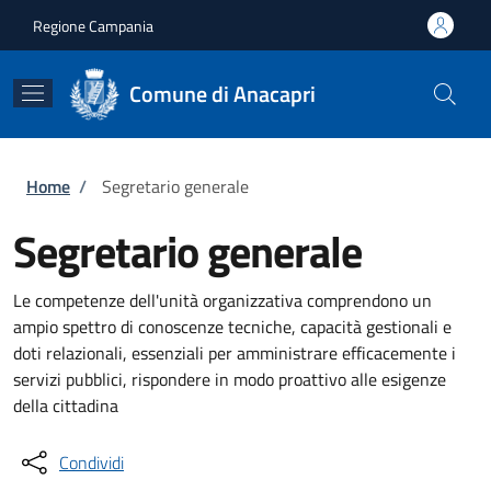
Salta al contenuto principale
Skip to footer content
Regione Campania
Comune di Anacapri
Briciole di pane
Home
/
Segretario generale
Segretario generale
Le competenze dell'unità organizzativa comprendono un
ampio spettro di conoscenze tecniche, capacità gestionali e
doti relazionali, essenziali per amministrare efficacemente i
servizi pubblici, rispondere in modo proattivo alle esigenze
della cittadina
Condividi