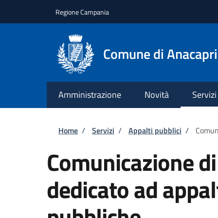
Salta al contenuto principale
Skip to footer content
Regione Campania
Comune di Anacapri
Amministrazione
Novità
Servizi
Briciole di pane
Home
/
Servizi
/
Appalti pubblici
/
Comuni
Comunicazione di
dedicato ad appa
pubbliche