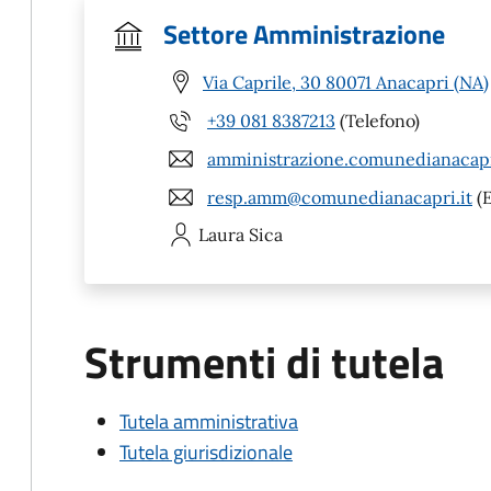
Settore Amministrazione
Via Caprile, 30 80071 Anacapri (NA)
+39 081 8387213
(Telefono)
amministrazione.comunedianacap
resp.amm@comunedianacapri.it
(E
Laura
Sica
Strumenti di tutela
Tutela amministrativa
Tutela giurisdizionale