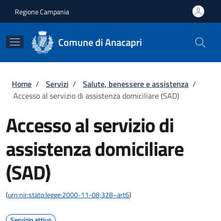
Salta al contenuto principale
Skip to footer content
Regione Campania
Comune di Anacapri
Briciole di pane
Home
/
Servizi
/
Salute, benessere e assistenza
/
Accesso al servizio di assistenza domiciliare (SAD)
Accesso al servizio di
assistenza domiciliare
(SAD)
(
urn:nir:stato:legge:2000-11-08;328~art6
)
Servizio attivo