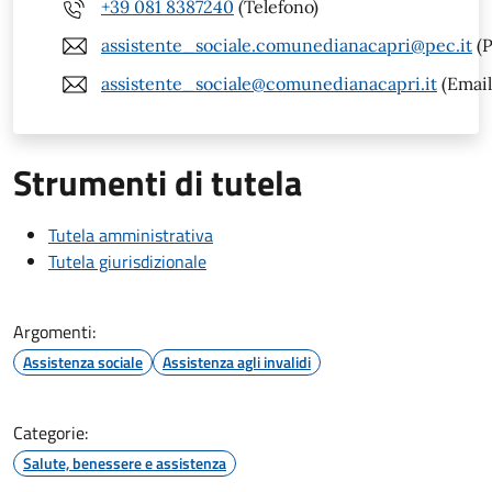
+39 081 8387240
(Telefono)
assistente_sociale.comunedianacapri@pec.it
(P
assistente_sociale@comunedianacapri.it
(Email
Strumenti di tutela
Tutela amministrativa
Tutela giurisdizionale
Argomenti:
Assistenza sociale
Assistenza agli invalidi
Categorie:
Salute, benessere e assistenza