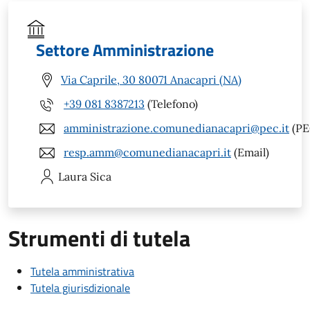
Settore Amministrazione
Via Caprile, 30 80071 Anacapri (NA)
+39 081 8387213
(Telefono)
amministrazione.comunedianacapri@pec.it
(PE
resp.amm@comunedianacapri.it
(Email)
Laura
Sica
Strumenti di tutela
Tutela amministrativa
Tutela giurisdizionale