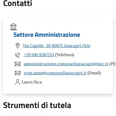
Contatti
Settore Amministrazione
Via Caprile, 30 80071 Anacapri (NA)
+39 081 8387213
(Telefono)
amministrazione.comunedianacapri@pec.it
(PE
resp.amm@comunedianacapri.it
(Email)
Laura
Sica
Strumenti di tutela