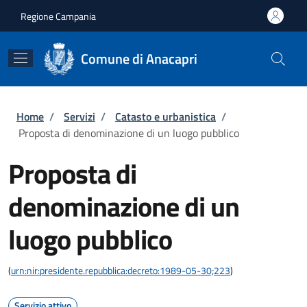
Salta al contenuto principale
Skip to footer content
Regione Campania
Comune di Anacapri
Briciole di pane
Home
/
Servizi
/
Catasto e urbanistica
/
Proposta di denominazione di un luogo pubblico
Proposta di
denominazione di un
luogo pubblico
(
urn:nir:presidente.repubblica:decreto:1989-05-30;223
)
Servizio attivo