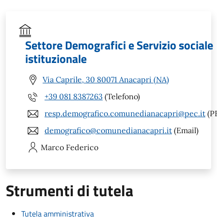
Settore Demografici e Servizio sociale
istituzionale
Via Caprile, 30 80071 Anacapri (NA)
+39 081 8387263
(Telefono)
resp.demografico.comunedianacapri@pec.it
(P
demografico@comunedianacapri.it
(Email)
Marco
Federico
Strumenti di tutela
Tutela amministrativa