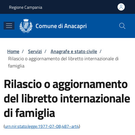
Salta al contenuto principale
Skip to footer content
Regione Campania
Comune di Anacapri
Briciole di pane
Home
/
Servizi
/
Anagrafe e stato civile
/
Rilascio o aggiornamento del libretto internazionale di
famiglia
Rilascio o aggiornamento
del libretto internazionale
di famiglia
(
urn:nir:stato:legge:1977-07-08;487~art4
)