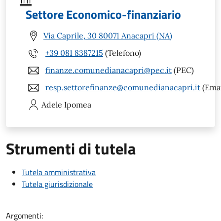
Settore Economico-finanziario
Via Caprile, 30 80071 Anacapri (NA)
+39 081 8387215
(Telefono)
finanze.comunedianacapri@pec.it
(PEC)
resp.settorefinanze@comunedianacapri.it
(Emai
Adele
Ipomea
Strumenti di tutela
Tutela amministrativa
Tutela giurisdizionale
Argomenti: