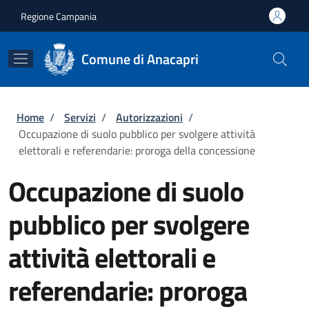
Salta al contenuto principale
Skip to footer content
Regione Campania
Comune di Anacapri
Briciole di pane
Home
/
Servizi
/
Autorizzazioni
/
Occupazione di suolo pubblico per svolgere attività
elettorali e referendarie: proroga della concessione
Occupazione di suolo
pubblico per svolgere
attività elettorali e
referendarie: proroga