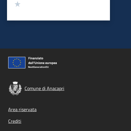
Valuta 1 stelle su 5
Comune di Anacapri
Footer menu
Area riservata
Crediti