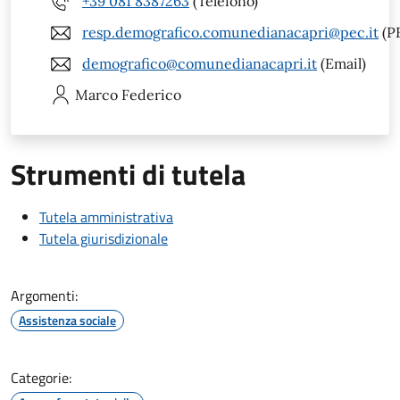
+39 081 8387263
(Telefono)
resp.demografico.comunedianacapri@pec.it
(P
demografico@comunedianacapri.it
(Email)
Marco
Federico
Strumenti di tutela
Tutela amministrativa
Tutela giurisdizionale
Argomenti:
Assistenza sociale
Categorie: