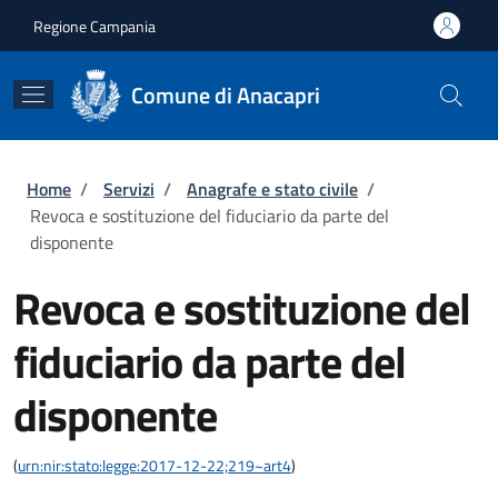
Salta al contenuto principale
Skip to footer content
Regione Campania
Comune di Anacapri
Briciole di pane
Home
/
Servizi
/
Anagrafe e stato civile
/
Revoca e sostituzione del fiduciario da parte del
disponente
Revoca e sostituzione del
fiduciario da parte del
disponente
(
urn:nir:stato:legge:2017-12-22;219~art4
)