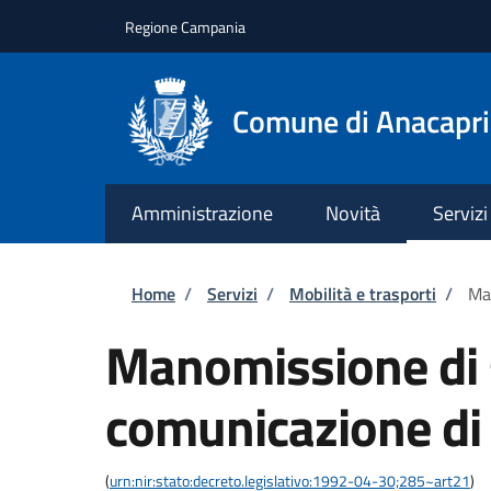
Salta al contenuto principale
Skip to footer content
Regione Campania
Comune di Anacapri
Amministrazione
Novità
Servizi
Briciole di pane
Home
/
Servizi
/
Mobilità e trasporti
/
Man
Manomissione di 
comunicazione di 
(
urn:nir:stato:decreto.legislativo:1992-04-30;285~art21
)