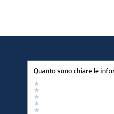
Quanto sono chiare le info
Valutazione
Valuta 5 stelle su 5
Valuta 4 stelle su 5
Valuta 3 stelle su 5
Valuta 2 stelle su 5
Valuta 1 stelle su 5