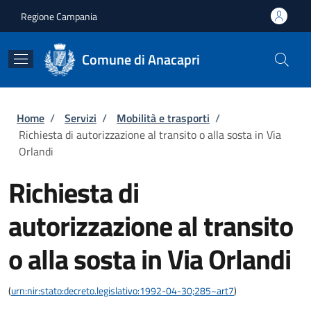
Salta al contenuto principale
Skip to footer content
Regione Campania
Comune di Anacapri
Briciole di pane
Home
/
Servizi
/
Mobilità e trasporti
/
Richiesta di autorizzazione al transito o alla sosta in Via
Orlandi
Richiesta di
autorizzazione al transito
o alla sosta in Via Orlandi
(
urn:nir:stato:decreto.legislativo:1992-04-30;285~art7
)