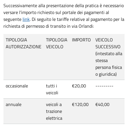
Successivamente alla presentazione della pratica è necessario
versare l’importo richiesto sul portale dei pagamenti al
seguente
link
. Di seguito le tariffe relative al pagamento per la
richiesta di permesso di transito in via Orlandi:
TIPOLOGIA
TIPOLOGIA
IMPORTO
VEICOLO
AUTORIZZAZIONE
VEICOLO
SUCCESSIVO
(intestato alla
stessa
persona fisica
o giuridica)
occasionale
tutti i
€20,00
---------
veicoli
annuale
veicoli a
€120,00
€40,00
trazione
elettrica