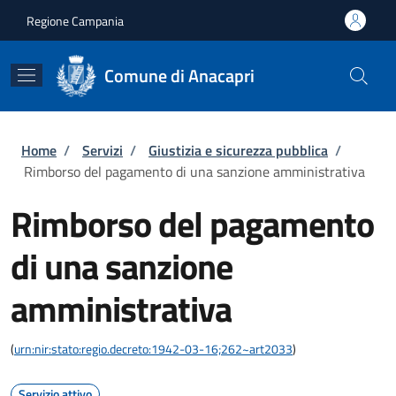
Salta al contenuto principale
Skip to footer content
Regione Campania
Comune di Anacapri
Briciole di pane
Home
/
Servizi
/
Giustizia e sicurezza pubblica
/
Rimborso del pagamento di una sanzione amministrativa
Rimborso del pagamento
di una sanzione
amministrativa
(
urn:nir:stato:regio.decreto:1942-03-16;262~art2033
)
Servizio attivo